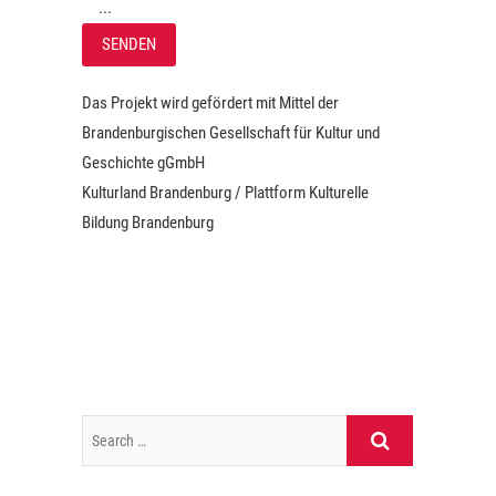
...
A
Das Projekt wird gefördert mit Mittel der
l
Brandenburgischen Gesellschaft für Kultur und
t
Geschichte gGmbH
e
Kulturland Brandenburg / Plattform Kulturelle
r
Bildung Brandenburg
n
a
t
i
v
e
: